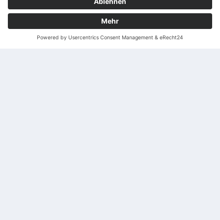
PREV
NEXT
Vor Ort und fernbetreut
Die persönliche Sportler-Betreuung ist das «Credo» vieler
Studiobesitzer. Allerdings hat dies den Preis von stark
erhöhten Personalkosten und geringeren Erträgen. Die
innovative Lösung der ProLiving Systems AG sorgt nun dafür,
dass diese wirtschaftlichen Nachteile massiv reduziert
werden können ohne auf das Betreuungskonzept verzichten
zu müssen.