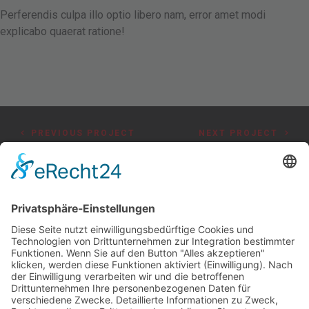
Perferendis culpa illo optio libero nam, error amet modi
explicabo quaerat ratione!
PREVIOUS PROJECT
NEXT PROJECT
Bereit für die Zukunft?