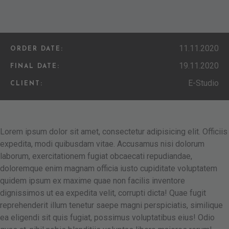
11.11.2020
ORDER DATE:
19.11.2020
FINAL DATE:
E-Studio
CLIENT:
Lorem ipsum dolor sit amet, consectetur adipisicing elit. Officiis
expedita, modi quibusdam vitae. Accusamus nisi dolorum
laborum, exercitationem fugiat obcaecati repudiandae,
doloremque enim magnam officia iusto cupiditate voluptatem
quidem ipsum ex maxime quae non facilis inventore
dignissimos ut ea expedita velit, corrupti dicta! Quae fugit
reprehenderit illum tenetur saepe magni perspiciatis, similique
ea eligendi sit quis fugiat, possimus voluptatibus eius! Odio