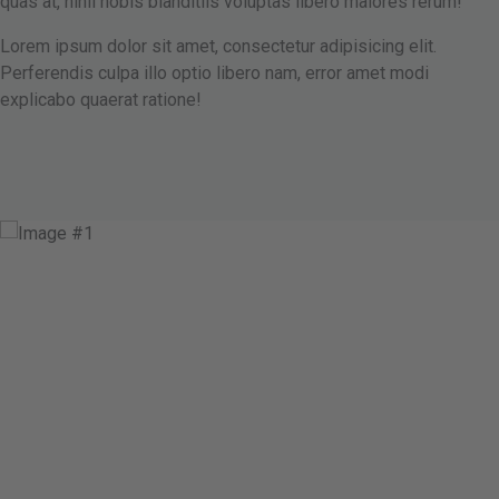
quas at, nihil nobis blanditiis voluptas libero maiores rerum!
Lorem ipsum dolor sit amet, consectetur adipisicing elit.
Perferendis culpa illo optio libero nam, error amet modi
explicabo quaerat ratione!